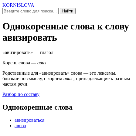
KORNISLOVA
Найти
Однокоренные слова к слову
авизировать
«авизировать»
— глагол
Корень слова —
авиз
Родственные для
«авизировать»
слова — это лексемы,
близкие по смыслу, c корнем
авиз
, принадлежащие к разным
частям речи.
Разбор по составу
Однокоренные слова
авизироваться
авизо