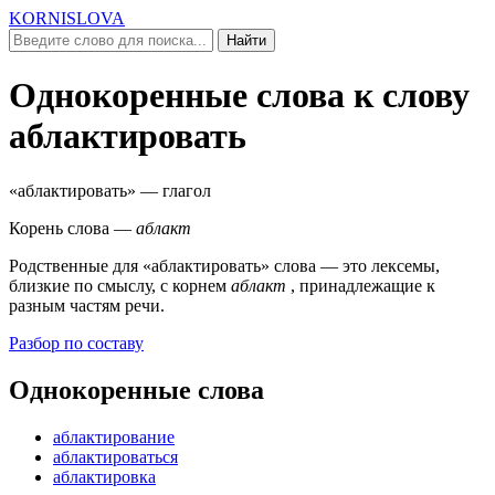
KORNISLOVA
Найти
Однокоренные слова к слову
аблактировать
«аблактировать»
— глагол
Корень слова —
аблакт
Родственные для
«аблактировать»
слова — это лексемы,
близкие по смыслу, c корнем
аблакт
, принадлежащие к
разным частям речи.
Разбор по составу
Однокоренные слова
аблактирование
аблактироваться
аблактировка