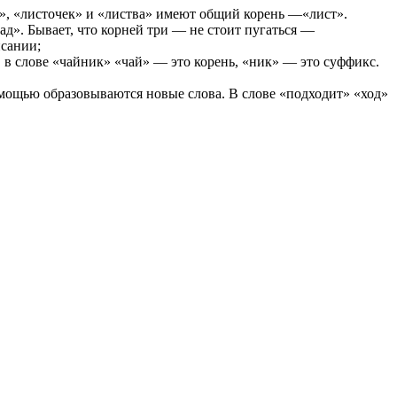
т», «листочек» и «листва» имеют общий корень —«лист».
ад». Бывает, что корней три — не стоит пугаться —
исании;
 в слове «чайник» «чай» — это корень, «ник» — это суффикс.
помощью образовываются новые слова. В слове «подходит» «ход»