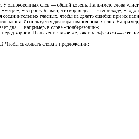
ние. У однокоренных слов — общий корень. Например, слова «лис
 «метро», «остров». Бывает, что корня два — «теплоход», «водоп
ся соединительных гласных, чтобы не делать ошибки при их нап
сле корня. Используется для образования новых слов. Например,
ает два — например, в слове «подберезовик»;
 перед корнем. Назначение такое же, как и у суффикса — с ее 
а? Чтобы связывать слова в предложении;